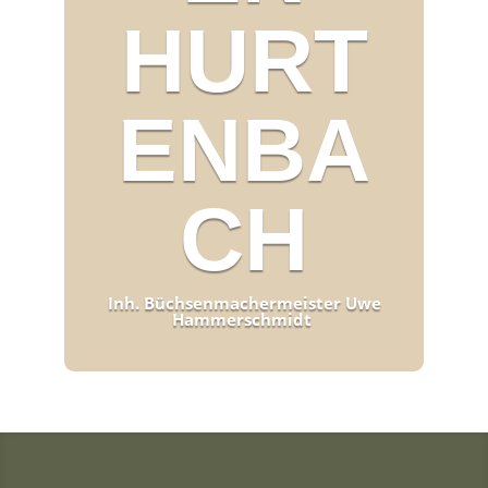
HURT
ENBA
CH
Inh. Büchsenmachermeister Uwe
Hammerschmidt