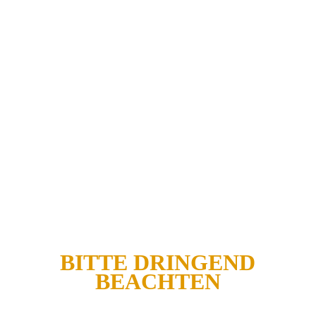
I M M E R eine
l e s b a r e
Ausfertigung Ihres S T A M M D A
T E N B L A T T E S !
Das Stammdatenblatt erhalten Sie bei
Ihrer Waffenbehörde.
Wir dürfen ohne dieses
Stammdatenblatt und die dortigen
Angaben
keine Waffen annehmen,
wir können diese Stammdatenblatt
auch nicht für Sie einholen.
BITTE DRINGEND
BEACHTEN