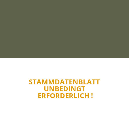
STAMMDATENBLATT
UNBEDINGT
ERFORDERLICH !
Wir benötigen zu A L L E N
Arbeiten in Zusammenhang mit Ihren
Waffen