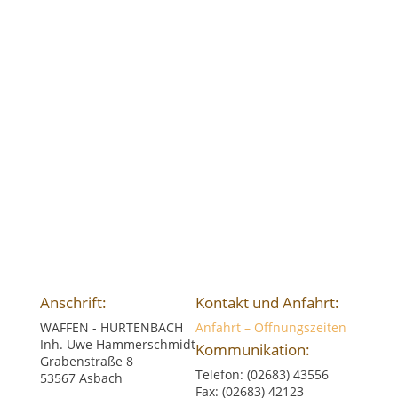
können.
Anfragen, Werbung, Angebote, Übersendung
von Urkunden usw. oder die Beantwortung
technischer Fragen zu den Leistungen der
Büchsenmacherei können durch uns generell
nur persönlich unmittelbar oder telefonisch,
bzw. per Fax im Rahmen unserer angetragenen
Öffnungszeiten bearbeitet werden. Sie sind
nicht Gegenstand dieser Internetseite.
Anschrift:
Kontakt und Anfahrt:
WAFFEN - HURTENBACH
Anfahrt – Öffnungszeiten
Inh. Uwe Hammerschmidt
Kommunikation:
Grabenstraße 8
Telefon: (02683) 43556
53567 Asbach
Fax: (02683) 42123