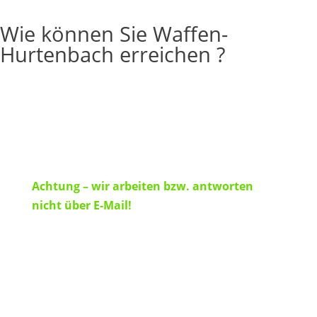
Wie können Sie Waffen-
Hurtenbach erreichen ?
Nutzen Sie zur Kontaktnahme den
persönlichen Besuch in unserem
Ladengeschäft bzw. rufen Sie uns an.
Achtung – wir arbeiten bzw. antworten
nicht über E-Mail!
Wir weisen darauf hin, dass die Übersendung
von EWB (Erwerbsberechtigungen) auf
digitalem Wege (z.B. eingescannte Dokumente,
Jagdscheine usw.) von uns weder erfragt
werden, noch von uns bearbeitet werden